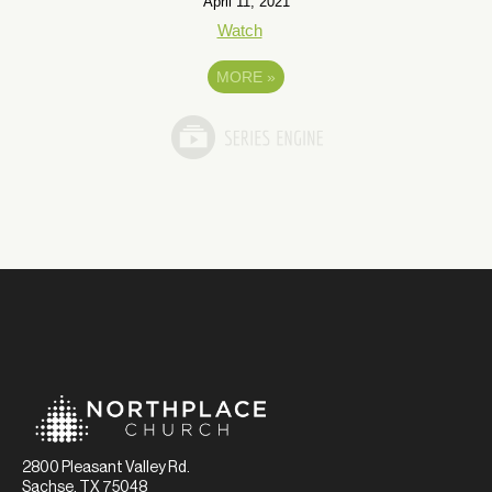
April 11, 2021
Watch
MORE
»
2800 Pleasant Valley Rd.
Sachse, TX 75048