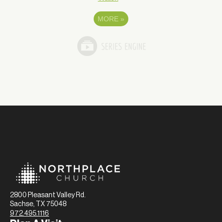
MORE
»
2800 Pleasant Valley Rd.
Sachse, TX 75048
972.495.1116