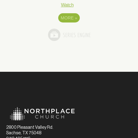
Watch
MORE
»
2800 Pleasant Valley Rd.
Sachse, TX 75048