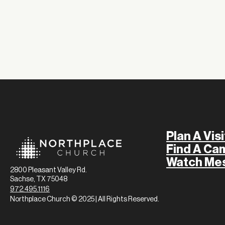
Plan A Visi
Find A Ca
Watch Me
2800 Pleasant Valley Rd.
Sachse, TX 75048
972.495.1116
Northplace Church © 2025 | All Rights Reserved.