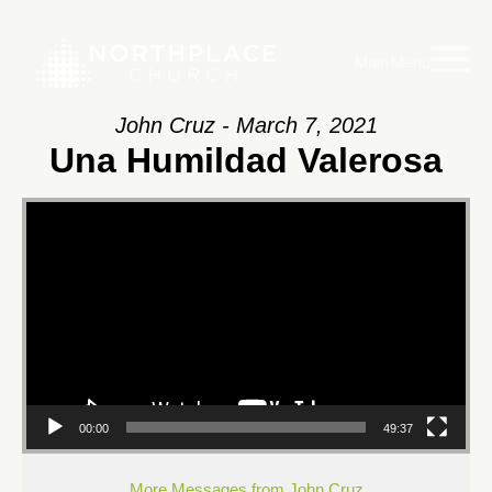
Main Menu
John Cruz - March 7, 2021
Una Humildad Valerosa
Video
Player
00:00
49:37
More Messages from John Cruz