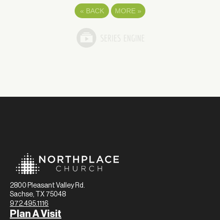
«
BACK
MORE
»
2800 Pleasant Valley Rd.
Sachse, TX 75048
972.495.1116
Plan A Visit