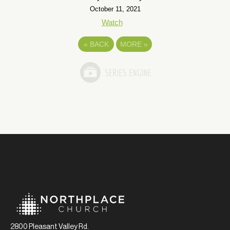
October 11, 2021
Watch
«
BACK
MORE
»
2800 Pleasant Valley Rd.