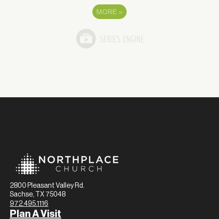
MORE
»
2800 Pleasant Valley Rd.
Sachse, TX 75048
972.495.1116
Plan A Visit