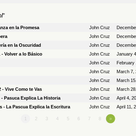
l
"
anza en la Promesa
John Cruz
December
pera
John Cruz
December
ría en la Oscuridad
John Cruz
December
- Volver a lo Básico
John Cruz
January 4
John Cruz
February 
John Cruz
March 7,
John Cruz
March 15
2 - Vive Como te Vas
John Cruz
March 28
- Pasuca Explica La Historia
John Cruz
April 4, 2
 - La Pascua Explica la Escritura
John Cruz
April 11, 
1
2
3
4
5
6
7
8
»