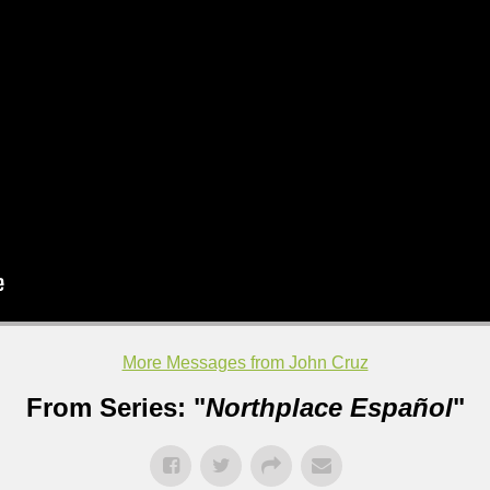
More Messages from John Cruz
From Series: "
Northplace Español
"