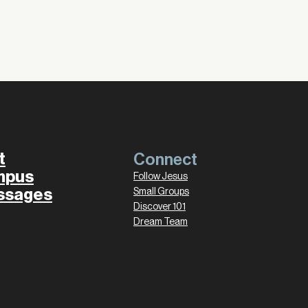
t
Connect
mpus
Follow Jesus
ssages
Small Groups
Discover 101
Dream Team