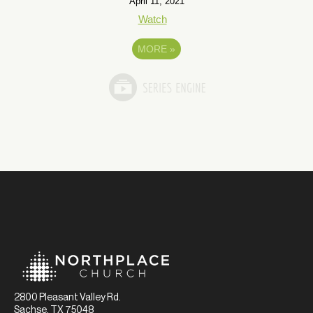
April 11, 2021
Watch
MORE
»
2800 Pleasant Valley Rd.
Sachse, TX 75048