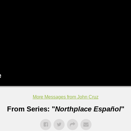
More Messages from John Cruz
From Series: "
Northplace Español
"