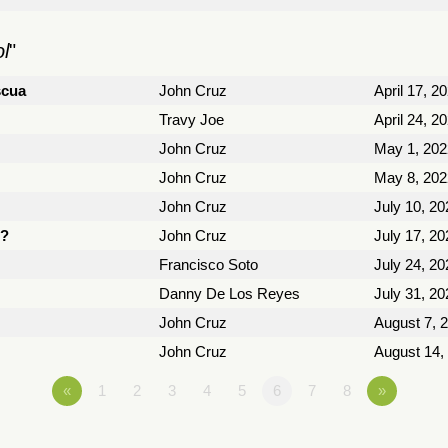
l
"
scua
John Cruz
April 17, 2
Travy Joe
April 24, 2
John Cruz
May 1, 202
John Cruz
May 8, 202
John Cruz
July 10, 20
o?
John Cruz
July 17, 20
Francisco Soto
July 24, 20
Danny De Los Reyes
July 31, 20
John Cruz
August 7, 
John Cruz
August 14,
«
1
2
3
4
5
6
7
8
»