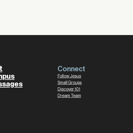
t
Connect
mpus
Follow Jesus
ssages
Small Groups
Discover 101
Dream Team