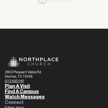
2800 Pleasant Valley Rd.
Sachse, TX 75048
972.495.1116
Plan A Visit
Find A Campus
Watch Messages
Connect
Follow Jesus