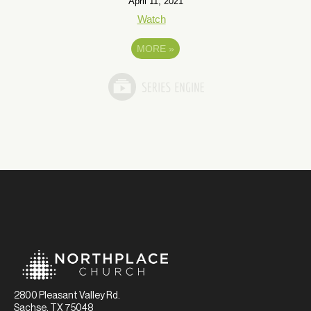
April 11, 2021
Watch
MORE
»
2800 Pleasant Valley Rd.
Sachse, TX 75048