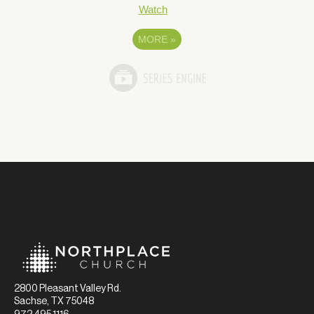
Watch
MORE
»
2800 Pleasant Valley Rd.
Sachse, TX 75048