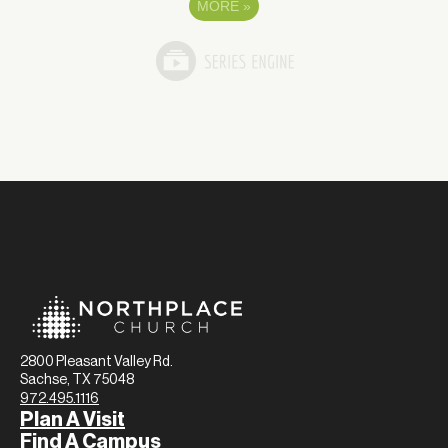
MORE
»
2800 Pleasant Valley Rd.
Sachse, TX 75048
972.495.1116
Plan A Visit
Find A Campus