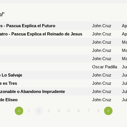
l
"
s - Pascua Explica el Futuro
John Cruz
Ap
tro - Pascua Explica el Reinado de Jesus
John Cruz
Ap
John Cruz
Ma
John Cruz
Ma
John Cruz
Ma
Oscar Padilla
Ju
 Lo Salvaje
John Cruz
Ju
 es Tres
John Cruz
Ju
razonable o Abandono Imprudente
John Cruz
Ju
de Eliseo
John Cruz
Ju
«
1
2
3
4
5
6
7
8
»