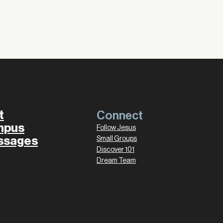
t
Connect
mpus
Follow Jesus
ssages
Small Groups
Discover 101
Dream Team