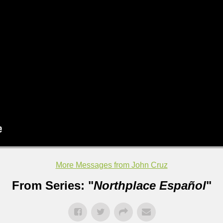
More Messages from John Cruz
From Series: "
Northplace Español
"