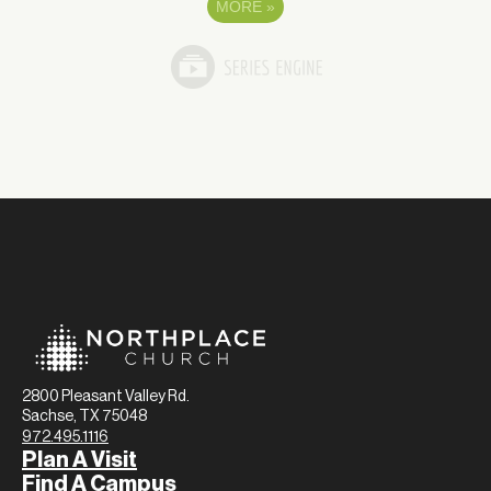
MORE
»
2800 Pleasant Valley Rd.
Sachse, TX 75048
972.495.1116
Plan A Visit
Find A Campus