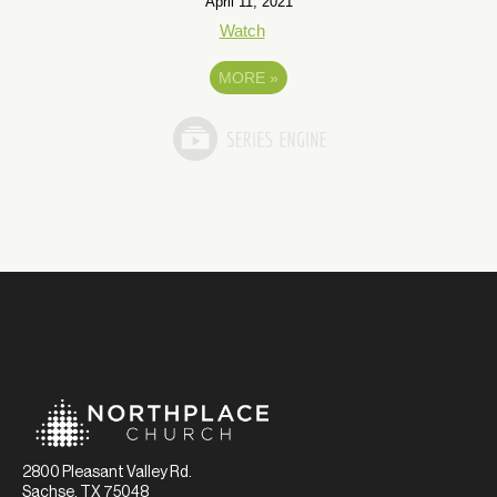
April 11, 2021
Watch
MORE
»
2800 Pleasant Valley Rd.
Sachse, TX 75048