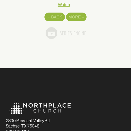
Watch
«
BACK
MORE
»
2800 Pleasant Valley Rd.
Sachse, TX 75048