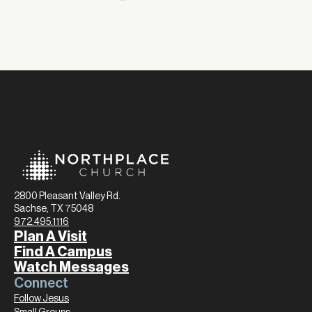
2800 Pleasant Valley Rd.
Sachse, TX 75048
972.495.1116
Plan A Visit
Find A Campus
Watch Messages
Connect
Follow Jesus