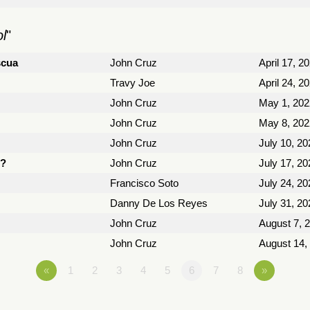
l
"
scua
John Cruz
April 17, 2
Travy Joe
April 24, 2
John Cruz
May 1, 202
John Cruz
May 8, 202
John Cruz
July 10, 20
o?
John Cruz
July 17, 20
Francisco Soto
July 24, 20
Danny De Los Reyes
July 31, 20
John Cruz
August 7, 
John Cruz
August 14,
«
1
2
3
4
5
6
7
8
»