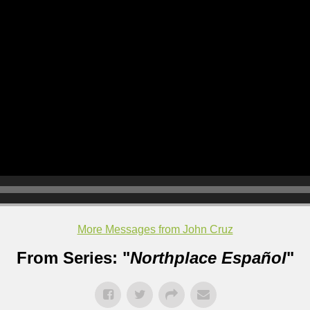
More Messages from John Cruz
From Series: "
Northplace Español
"