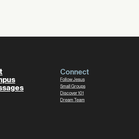
t
Connect
mpus
Follow Jesus
ssages
Small Groups
Discover 101
Dream Team