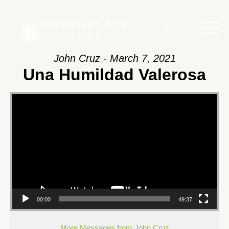
Main Menu
John Cruz - March 7, 2021
Una Humildad Valerosa
Video
Player
00:00
49:37
More Messages from John Cruz