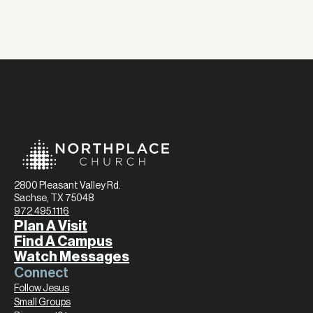
2800 Pleasant Valley Rd.
Sachse, TX 75048
972.495.1116
Plan A Visit
Find A Campus
Watch Messages
Connect
Follow Jesus
Small Groups