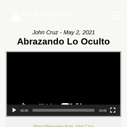
Main Menu
John Cruz - May 2, 2021
Abrazando Lo Oculto
Video
Player
00:00
34:06
More Messages from John Cruz