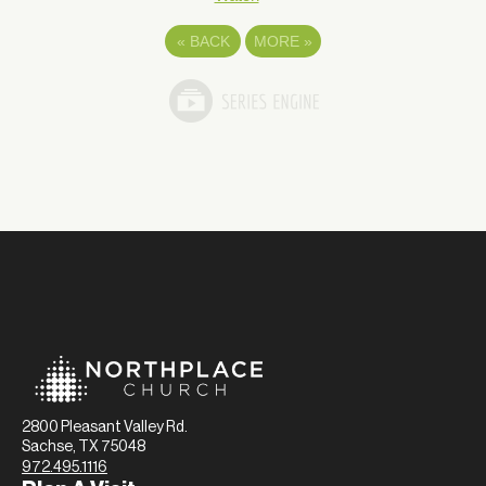
«
BACK
MORE
»
2800 Pleasant Valley Rd.
Sachse, TX 75048
972.495.1116